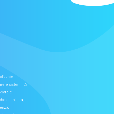
alizzato
re e sistemi. Ci
ppare e
che su misura,
ienza,