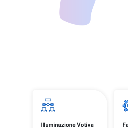
Illuminazione Votìva
F